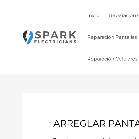
Ir
al
Inicio
Reparación 
contenido
Reparación Pantallas
Reparación Celulares
ARREGLAR PANTA