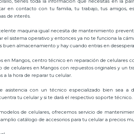
lsillo, tienes toda la información que necesitas en la p
ar en contacto con tu familia, tu trabajo, tus amigos, 
mas de interés.
celente maquina igual necesita de mantenimiento preventi
l sistema operativo y entonces ya no te funciona la cámara, 
enes buen almacenamiento y hay cuando entras en desespera
s en Mangos, centro técnico en reparación de celulares co
o de celulares en Mangos con repuestos originales y un tr
 a la hora de reparar tu celular.
asistencia con un técnico especializado bien sea a dom
entra tu celular y si te dará el respectivo soporte técnico.
odelos de celulares, ofrecemos servicio de mantenimien
n amplio catálogo de accesorios para tu celular a precios