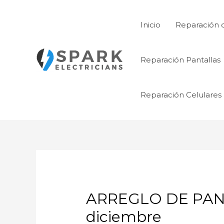
Ir
al
Inicio
Reparación 
contenido
Reparación Pantallas
Reparación Celulares
ARREGLO DE PANT
diciembre