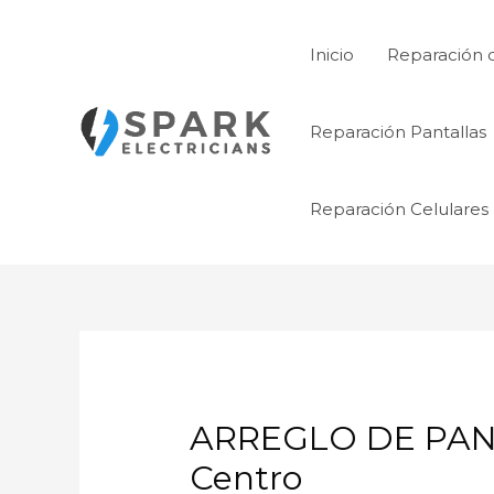
Ir
al
Inicio
Reparación 
contenido
Reparación Pantallas
Reparación Celulares
ARREGLO DE PANT
Centro