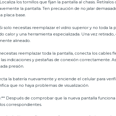
ocaliza los tornillos que fijan la pantalla al chasis. Retíralos 
avemente la pantalla. Ten precaución de no jalar demasiado 
la placa base.
 Si solo necesitas reemplazar el vidrio superior y no toda la
do calor y una herramienta especializada. Una vez retirado, 
mente alineado.
i necesitas reemplazar toda la pantalla, conecta los cables 
 las indicaciones y pestañas de conexión correctamente. A
iada presión.
ecta la batería nuevamente y enciende el celular para verif
rifica que no haya problemas de visualización.
ivo:** Después de comprobar que la nueva pantalla funciona
llos correspondientes.