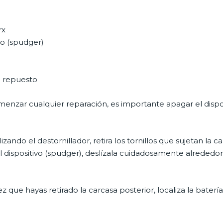
rx
vo (spudger)
e repuesto
omenzar cualquier reparación, es importante apagar el dispo
ilizando el destornillador, retira los tornillos que sujetan la 
l dispositivo (spudger), deslízala cuidadosamente alrededo
z que hayas retirado la carcasa posterior, localiza la baterí