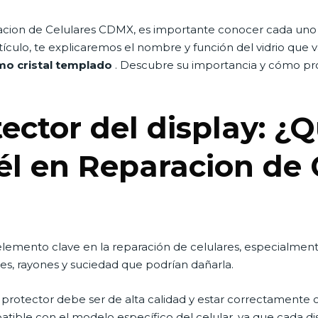
racion de Celulares CDMX, es importante conocer cada un
tículo, te explicaremos el nombre y función del vidrio que v
mo cristal templado
. Descubre su importancia y cómo pro
otector del display: 
él en Reparacion de 
n elemento clave en la reparación de celulares, especialme
es, rayones y suciedad que podrían dañarla.
o protector debe ser de alta calidad y estar correctamente
ible con el modelo específico del celular, ya que cada di