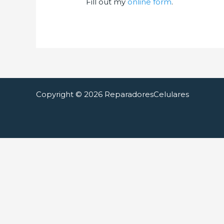
Fill out my
online form
.
Copyright © 2026 ReparadoresCelulares