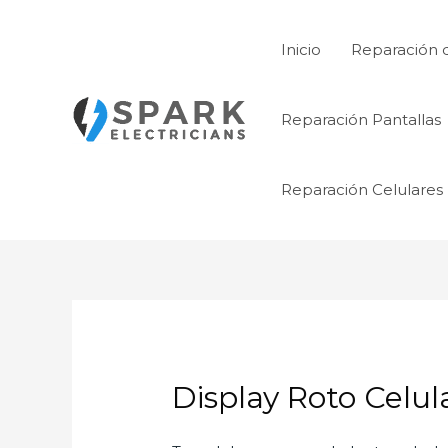
Ir
al
Inicio
Reparación 
contenido
Reparación Pantallas
Reparación Celulares
Display Roto Celul