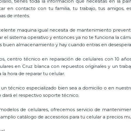
lsillo, tienes toda la información que necesitas en la p
ar en contacto con tu familia, tu trabajo, tus amigos, 
mas de interés.
celente maquina igual necesita de mantenimiento preventi
l sistema operativo y entonces ya no te funciona la cámara, 
enes buen almacenamiento y hay cuando entras en desespera
s, centro técnico en reparación de celulares con 10 años
lares en Cruz blanca con repuestos originales y un traba
la hora de reparar tu celular.
un técnico especializado bien sea a domicilio o en nuestro
e dará el respectivo soporte técnico.
odelos de celulares, ofrecemos servicio de mantenimien
 amplio catálogo de accesorios para tu celular a precios 