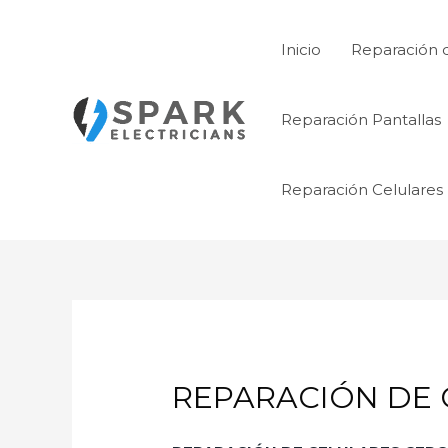
Ir
al
Inicio
Reparación 
contenido
Reparación Pantallas
Reparación Celulares
REPARACIÓN DE C