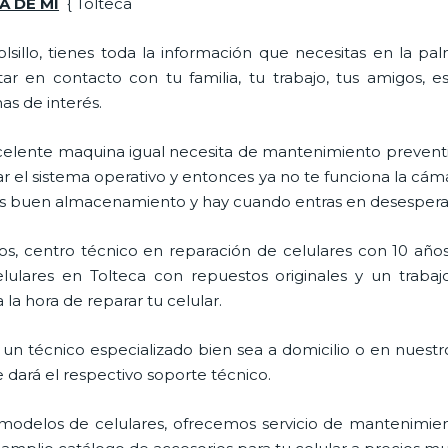
A DE MI
{ Tolteca
lsillo, tienes toda la información que necesitas en la p
ar en contacto con tu familia, tu trabajo, tus amigos, 
mas de interés.
celente maquina igual necesita de mantenimiento preventi
l sistema operativo y entonces ya no te funciona la cámara, 
enes buen almacenamiento y hay cuando entras en desespera
s, centro técnico en reparación de celulares con 10 años
ulares en Tolteca con repuestos originales y un trabaj
la hora de reparar tu celular.
un técnico especializado bien sea a domicilio o en nuestro
e dará el respectivo soporte técnico.
odelos de celulares, ofrecemos servicio de mantenimien