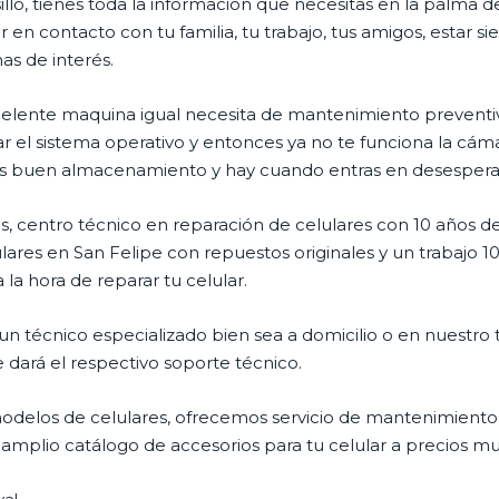
illo, tienes toda la información que necesitas en la palma d
 en contacto con tu familia, tu trabajo, tus amigos, estar 
mas de interés.
celente maquina igual necesita de mantenimiento preventiv
l sistema operativo y entonces ya no te funciona la cámara, 
enes buen almacenamiento y hay cuando entras en desespera
, centro técnico en reparación de celulares con 10 años de
ares en San Felipe con repuestos originales y un trabajo 1
la hora de reparar tu celular.
n técnico especializado bien sea a domicilio o en nuestro t
e dará el respectivo soporte técnico.
delos de celulares, ofrecemos servicio de mantenimiento 
 amplio catálogo de accesorios para tu celular a precios 