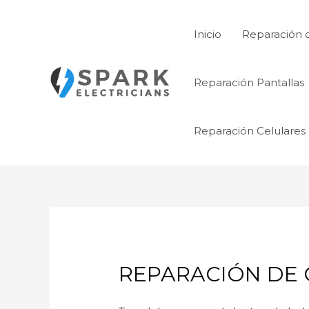
Ir
al
Inicio
Reparación 
contenido
Reparación Pantallas
Reparación Celulares
REPARACIÓN DE C