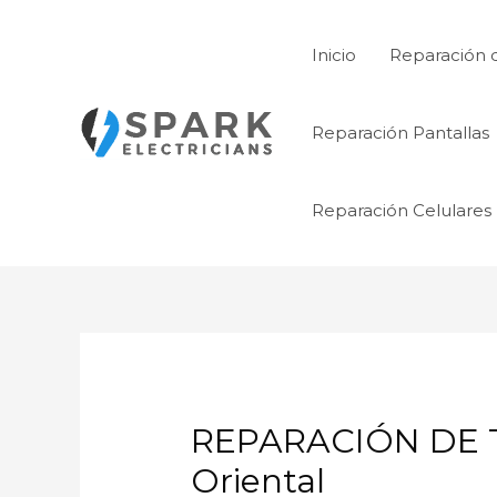
Ir
al
Inicio
Reparación 
contenido
Reparación Pantallas
Reparación Celulares
REPARACIÓN DE 
Oriental