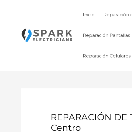
Ir
al
Inicio
Reparación 
contenido
Reparación Pantallas
Reparación Celulares
REPARACIÓN DE 
Centro