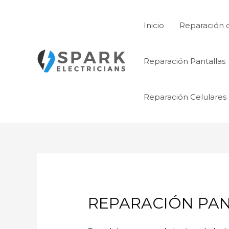
Ir
al
Inicio
Reparación 
contenido
Reparación Pantallas
Reparación Celulares
REPARACIÓN PANT