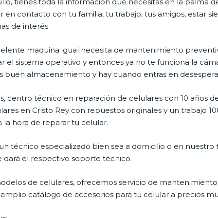
illo, tienes toda la información que necesitas en la palma d
 en contacto con tu familia, tu trabajo, tus amigos, estar 
mas de interés.
celente maquina igual necesita de mantenimiento preventiv
l sistema operativo y entonces ya no te funciona la cámara, 
enes buen almacenamiento y hay cuando entras en desespera
, centro técnico en reparación de celulares con 10 años de
ares en Cristo Rey con repuestos originales y un trabajo 1
la hora de reparar tu celular.
n técnico especializado bien sea a domicilio o en nuestro t
e dará el respectivo soporte técnico.
delos de celulares, ofrecemos servicio de mantenimiento 
 amplio catálogo de accesorios para tu celular a precios 