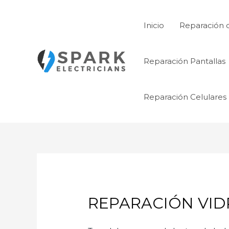
Ir
al
Inicio
Reparación 
contenido
Reparación Pantallas
Reparación Celulares
REPARACIÓN VIDR