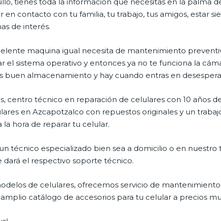
illo, tienes toda la información que necesitas en la palma d
 en contacto con tu familia, tu trabajo, tus amigos, estar 
mas de interés.
celente maquina igual necesita de mantenimiento preventiv
l sistema operativo y entonces ya no te funciona la cámara, 
enes buen almacenamiento y hay cuando entras en desespera
, centro técnico en reparación de celulares con 10 años de
ares en Azcapotzalco con repuestos originales y un trabaj
la hora de reparar tu celular.
n técnico especializado bien sea a domicilio o en nuestro t
e dará el respectivo soporte técnico.
delos de celulares, ofrecemos servicio de mantenimiento 
n amplio catálogo de accesorios para tu celular a precios