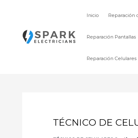
Ir
al
Inicio
Reparación 
contenido
Reparación Pantallas
Reparación Celulares
TÉCNICO DE CELU