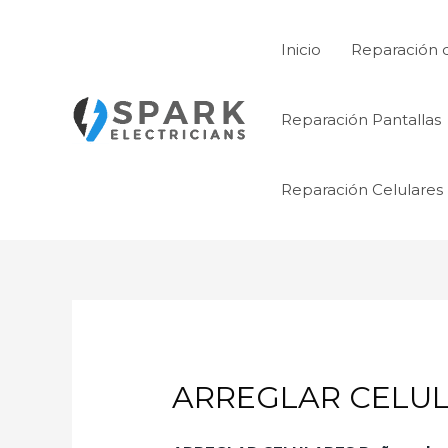
Ir
al
Inicio
Reparación 
contenido
Reparación Pantallas
Reparación Celulares
ARREGLAR CELUL