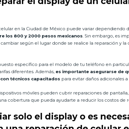
parar el display de un celula
 celular en la Ciudad de México puede variar dependiendo de
ntre los 800 y 2000 pesos mexicanos
. Sin embargo, es im
 cambiar según el lugar donde se realice la reparación y la 
uesto específico para el modelo de tu teléfono en particula
rifas diferentes. Además,
es importante asegurarse de que
 con técnicos capacitados
para evitar daños adicionales a t
positivos móviles pueden cubrir reparaciones de pantalla,
guna cobertura que pueda ayudarte a reducir los costos de 
ar solo el display o es nece
en una reparación de celular