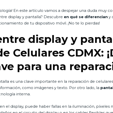
cnología! En este artículo vamos a despejar una duda muy 
entre display y pantalla? Descubre
en qué se diferencian
y 
onamiento de tu dispositivo móvil. ¡No te lo pierdas!
entre display y panta
de Celulares CDMX: 
lave para una reparac
pantalla es una clave importante en la reparación de celular
información, como imágenes y texto. Por otro lado, la
pantal
cnología interna.
 el display, puede haber fallas en la iluminación, píxeles m
ños en el circuito del display o en los cables flexibles que