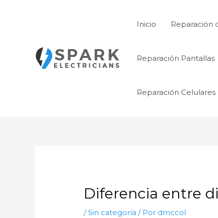
Ir
al
Inicio
Reparación 
contenido
Reparación Pantallas
Reparación Celulares
Diferencia entre d
/
Sin categoría
/ Por
dmccol