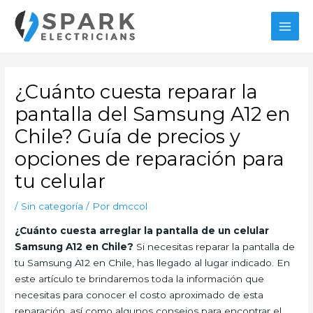
Ir
al
MAI
contenido
MEN
¿Cuánto cuesta reparar la
pantalla del Samsung A12 en
Chile? Guía de precios y
opciones de reparación para
tu celular
/
Sin categoría
/ Por
dmccol
¿Cuánto cuesta arreglar la pantalla de un celular
Samsung A12 en Chile?
Si necesitas reparar la pantalla de
tu Samsung A12 en Chile, has llegado al lugar indicado. En
este artículo te brindaremos toda la información que
necesitas para conocer el costo aproximado de esta
reparación, así como algunos consejos para encontrar el