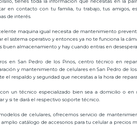
lsillo, tienes toda la información que necesitas en la p
ar en contacto con tu familia, tu trabajo, tus amigos, 
mas de interés.
celente maquina igual necesita de mantenimiento preventi
l sistema operativo y entonces ya no te funciona la cámara, 
enes buen almacenamiento y hay cuando entras en desespera
ros en San Pedro de los Pinos, centro técnico en repa
paración y mantenimiento de celulares en San Pedro de los
e el respaldo y seguridad que necesitas a la hora de reparar
con un técnico especializado bien sea a domicilio o en n
 y si te dará el respectivo soporte técnico.
odelos de celulares, ofrecemos servicio de mantenimien
n amplio catálogo de accesorios para tu celular a precios