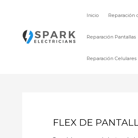
Ir
al
Inicio
Reparación 
contenido
Reparación Pantallas
Reparación Celulares
FLEX DE PANTALLA