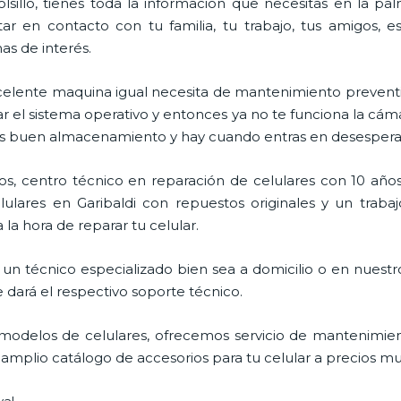
lsillo, tienes toda la información que necesitas en la p
ar en contacto con tu familia, tu trabajo, tus amigos, 
mas de interés.
celente maquina igual necesita de mantenimiento preventi
l sistema operativo y entonces ya no te funciona la cámara, 
enes buen almacenamiento y hay cuando entras en desespera
s, centro técnico en reparación de celulares con 10 años
ulares en Garibaldi con repuestos originales y un trabaj
la hora de reparar tu celular.
un técnico especializado bien sea a domicilio o en nuestro
e dará el respectivo soporte técnico.
odelos de celulares, ofrecemos servicio de mantenimien
 amplio catálogo de accesorios para tu celular a precios m