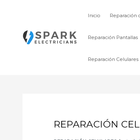
Ir
al
Inicio
Reparación 
contenido
Reparación Pantallas
Reparación Celulares
REPARACIÓN CELU