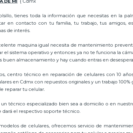
A DE MI
{ Cdmx
lsillo, tienes toda la información que necesitas en la p
ar en contacto con tu familia, tu trabajo, tus amigos, 
mas de interés.
celente maquina igual necesita de mantenimiento preventi
l sistema operativo y entonces ya no te funciona la cámara, 
enes buen almacenamiento y hay cuando entras en desespera
s, centro técnico en reparación de celulares con 10 años
ares en Cdmx con repuestos originales y un trabajo 100% 
e reparar tu celular.
un técnico especializado bien sea a domicilio o en nuestro
e dará el respectivo soporte técnico.
odelos de celulares, ofrecemos servicio de mantenimien