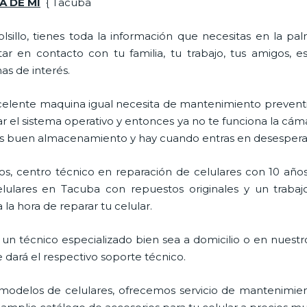
A DE MI
{ Tacuba
lsillo, tienes toda la información que necesitas en la p
ar en contacto con tu familia, tu trabajo, tus amigos, 
mas de interés.
celente maquina igual necesita de mantenimiento preventi
l sistema operativo y entonces ya no te funciona la cámara, 
enes buen almacenamiento y hay cuando entras en desespera
s, centro técnico en reparación de celulares con 10 años
ulares en Tacuba con repuestos originales y un trabaj
la hora de reparar tu celular.
un técnico especializado bien sea a domicilio o en nuestro
e dará el respectivo soporte técnico.
odelos de celulares, ofrecemos servicio de mantenimien