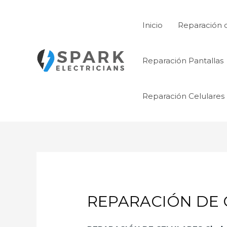
Ir
al
Inicio
Reparación 
contenido
Reparación Pantallas
Reparación Celulares
REPARACIÓN DE CE