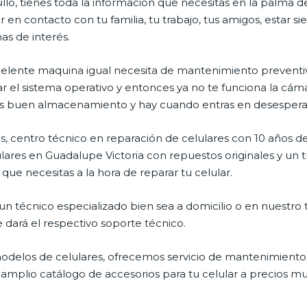
illo, tienes toda la información que necesitas en la palma d
 en contacto con tu familia, tu trabajo, tus amigos, estar 
mas de interés.
celente maquina igual necesita de mantenimiento preventiv
l sistema operativo y entonces ya no te funciona la cámara, 
enes buen almacenamiento y hay cuando entras en desespera
, centro técnico en reparación de celulares con 10 años de
ares en Guadalupe Victoria con repuestos originales y un t
que necesitas a la hora de reparar tu celular.
n técnico especializado bien sea a domicilio o en nuestro t
e dará el respectivo soporte técnico.
delos de celulares, ofrecemos servicio de mantenimiento 
n amplio catálogo de accesorios para tu celular a precios