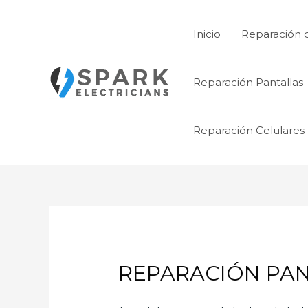
Ir
al
Inicio
Reparación 
contenido
Reparación Pantallas
Reparación Celulares
REPARACIÓN PANT