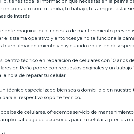
illo, tienes toda la información que necesitas en la palma d
 en contacto con tu familia, tu trabajo, tus amigos, estar 
mas de interés.
celente maquina igual necesita de mantenimiento preventiv
l sistema operativo y entonces ya no te funciona la cámara, 
enes buen almacenamiento y hay cuando entras en desespera
, centro técnico en reparación de celulares con 10 años de
ares en Peña pobre con repuestos originales y un trabajo 
la hora de reparar tu celular.
n técnico especializado bien sea a domicilio o en nuestro t
e dará el respectivo soporte técnico.
delos de celulares, ofrecemos servicio de mantenimiento 
n amplio catálogo de accesorios para tu celular a precios