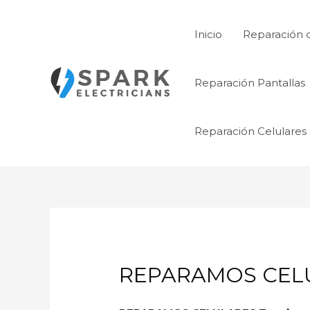
Ir
al
Inicio
Reparación 
contenido
Reparación Pantallas
Reparación Celulares
REPARAMOS CELU