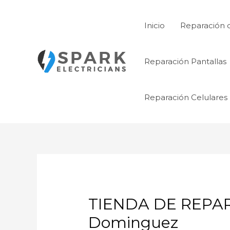
Ir
al
Inicio
Reparación 
contenido
Reparación Pantallas
Reparación Celulares
TIENDA DE REPAR
Dominguez